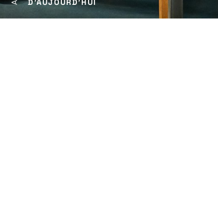
D'AUJOURD'HUI
22
>
24 Mar 27
Le Quai - CDN, Angers
ETE 2026
Après une belle série de
NOS ASSEMBLEES
au
Train Bleu durant le festival d’Avignon, rendez-
vous à la rentrée avec la nouvelle création
:
NOS CORPS DESIRANTS
en répétition dès
septembre à la Comédie de Saint-Etienne
pour une création le 6 octobre.
Bel été à toutes et tous… Au plaisir de vous
voir !